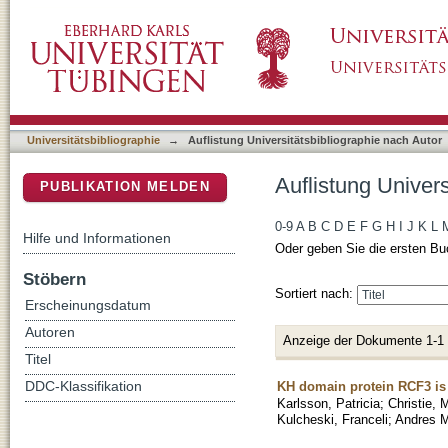
Auflistung Universitätsbibliographie nach A
DSpace Repositorium (Manakin basiert)
Universitätsbibliographie
→
Auflistung Universitätsbibliographie nach Autor
Auflistung Univer
PUBLIKATION MELDEN
0-9
A
B
C
D
E
F
G
H
I
J
K
L
Hilfe und Informationen
Oder geben Sie die ersten Bu
Stöbern
Sortiert nach:
Erscheinungsdatum
Autoren
Anzeige der Dokumente 1-1
Titel
KH domain protein RCF3 is 
DDC-Klassifikation
Karlsson, Patricia
;
Christie, 
Kulcheski, Franceli
;
Andres M