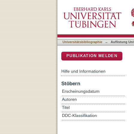
Auflistung Universitätsbib
DSpace Repositorium (Manakin b
Universitätsbibliographie
→
Auflistung Uni
PUBLIKATION MELDEN
Hilfe und Informationen
Stöbern
Erscheinungsdatum
Autoren
Titel
DDC-Klassifikation