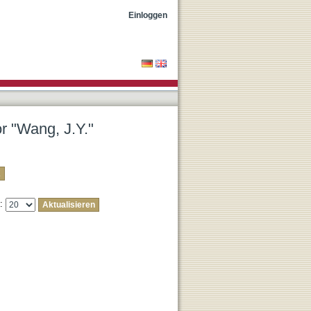
Einloggen
or "Wang, J.Y."
e: