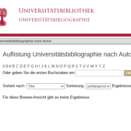
liographie nach Autor "Wang, J.Y."
asiert)
versitätsbibliographie nach Autor
Auflistung Universitätsbibliographie nach Aut
0-9
A
B
C
D
E
F
G
H
I
J
K
L
M
N
O
P
Q
R
S
T
U
V
W
X
Y
Z
Oder geben Sie die ersten Buchstaben ein:
Sortiert nach:
Sortierung:
Ergebniss
Für diese Browse-Ansicht gibt es keine Ergebnisse.