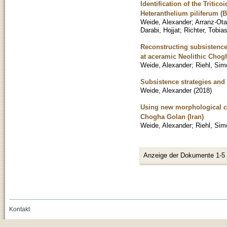
Identification of the Triti
Heteranthelium piliferum (B
Weide, Alexander
;
Arranz-Ota
Darabi, Hojjat
;
Richter, Tobia
Reconstructing subsistence 
at aceramic Neolithic Chog
Weide, Alexander
;
Riehl, Si
Subsistence strategies and 
Weide, Alexander
(
2018
)
Using new morphological cri
Chogha Golan (Iran)
Weide, Alexander
;
Riehl, Si
Anzeige der Dokumente 1-5
Kontakt