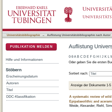
Auflistung Universitätsbibliographie nach Au
DSpace Repositorium (Manakin basiert)
Universitätsbibliographie
→
Auflistung Universitätsbibliographie nach Autor
Auflistung Univer
PUBLIKATION MELDEN
0-9
A
B
C
D
E
F
G
H
I
J
K
L
Hilfe und Informationen
Oder geben Sie die ersten Bu
Stöbern
Sortiert nach:
Erscheinungsdatum
Autoren
Anzeige der Dokumente 1-5
Titel
A systematic review of wild
DDC-Klassifikation
Epipalaeolithic and acerami
Weide, Alexander
;
Riehl, Si