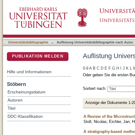
Auflistung Universitätsbibliographie nach Aut
DSpace Repositorium (Manakin basiert)
Universitätsbibliographie
→
Auflistung Universitätsbibliographie nach Autor
Auflistung Univers
PUBLIKATION MELDEN
0-9
A
B
C
D
E
F
G
H
I
J
K
L
Hilfe und Informationen
Oder geben Sie die ersten Bu
Stöbern
Sortiert nach:
Erscheinungsdatum
Autoren
Anzeige der Dokumente 1-2
Titel
A Review of the Microstruct
DDC-Klassifikation
Stoll, Nicolas
;
Eichler, Jan
;
H
A stratigraphy-based method