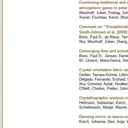
Combining traditional and n
atmospheric gases in polar 
Westhoff, Julien
;
Freitag, Jo
Xavier
;
Fourteau, Kevin
;
Blun
Comment on ""Exceptionally
Smith-Johnsen et al. (2020)
Bons, Paul D.
;
de Riese, Ta
Ilka
;
Westhoff, Julien
;
Zhang,
Converging flow and anisotr
Bons, Paul D.
;
Jansen, Danie
W.
;
Llorens, Maria-Gema
;
Ste
Crystal orientation fabric 
Gerber, Tamara Annina
;
Lilie
Delgado, Fernando
;
Ershadi,
Ilka
;
Grinsted, Aslak
;
Hvidber
O'Neill, Charles
;
Paden, John
Crystallographic analysis 
Hellmann, Sebastian
;
Kerch,
Schwikowski, Margit
;
Maurer,
Deriving micro- to macro-sc
Kerch, Johanna
;
Diez, Anja
;