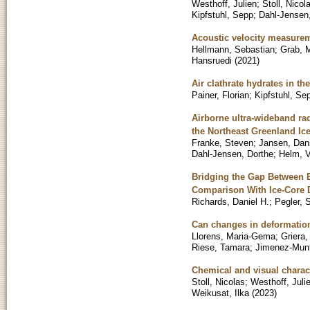
Westhoff, Julien
;
Stoll, Nicol
Kipfstuhl, Sepp
;
Dahl-Jensen
Acoustic velocity measureme
Hellmann, Sebastian
;
Grab, M
Hansruedi
(
2021
)
Air clathrate hydrates in th
Painer, Florian
;
Kipfstuhl, Se
Airborne ultra-wideband rad
the Northeast Greenland Ic
Franke, Steven
;
Jansen, Dan
Dahl-Jensen, Dorthe
;
Helm, V
Bridging the Gap Between E
Comparison With Ice-Core 
Richards, Daniel H.
;
Pegler, 
Can changes in deformation 
Llorens, Maria-Gema
;
Griera,
Riese, Tamara
;
Jimenez-Munt
Chemical and visual charac
Stoll, Nicolas
;
Westhoff, Juli
Weikusat, Ilka
(
2023
)