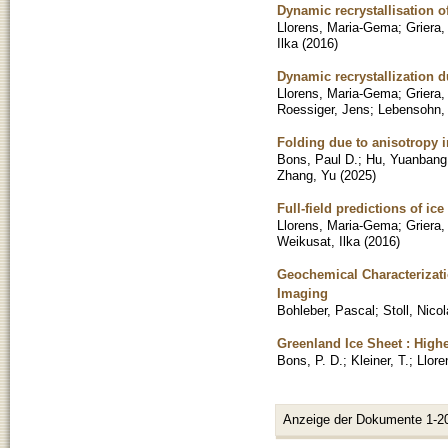
Dynamic recrystallisation o
Llorens, Maria-Gema
;
Griera,
Ilka
(
2016
)
Dynamic recrystallization d
Llorens, Maria-Gema
;
Griera,
Roessiger, Jens
;
Lebensohn, 
Folding due to anisotropy i
Bons, Paul D.
;
Hu, Yuanbang
Zhang, Yu
(
2025
)
Full-field predictions of i
Llorens, Maria-Gema
;
Griera,
Weikusat, Ilka
(
2016
)
Geochemical Characterizati
Imaging
Bohleber, Pascal
;
Stoll, Nico
Greenland Ice Sheet : Highe
Bons, P. D.
;
Kleiner, T.
;
Llore
Anzeige der Dokumente 1-2