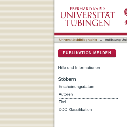
Auflistung Universitätsbi
DSpace Repositorium (Manakin b
Universitätsbibliographie
→
Auflistung Uni
PUBLIKATION MELDEN
Hilfe und Informationen
Stöbern
Erscheinungsdatum
Autoren
Titel
DDC-Klassifikation