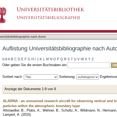
bliographie nach Autor "Wildmann, Norman"
asiert)
versitätsbibliographie nach Autor
Auflistung Universitätsbibliographie nach Au
0-9
A
B
C
D
E
F
G
H
I
J
K
L
M
N
O
P
Q
R
S
T
U
V
W
X
Y
Z
Oder geben Sie die ersten Buchstaben ein:
Sortiert nach:
Sortierung:
Ergebniss
Anzeige der Dokumente 1-9 von 9
ALADINA - an unmanned research aircraft for observing vertical and hor
particles within the atmospheric boundary layer
Altstaedter, B.
;
Platis, A.
;
Wehner, B.
;
Scholtz, A.
;
Wildmann, N.
;
Hermann,
Lampert, A.
(
2015
)