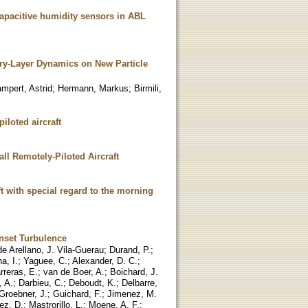
apacitive humidity sensors in ABL
ry-Layer Dynamics on New Particle
mpert, Astrid
;
Hermann, Markus
;
Birmili,
iloted aircraft
ll Remotely-Piloted Aircraft
t with special regard to the morning
nset Turbulence
de Arellano, J. Vila-Guerau
;
Durand, P.
;
a, I.
;
Yaguee, C.
;
Alexander, D. C.
;
rreras, E.
;
van de Boer, A.
;
Boichard, J.
 A.
;
Darbieu, C.
;
Deboudt, K.
;
Delbarre,
Groebner, J.
;
Guichard, F.
;
Jimenez, M.
ez, D.
;
Mastrorillo, L.
;
Moene, A. F.
;