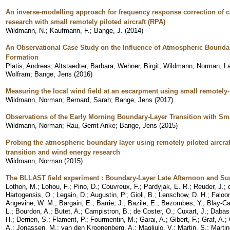
An inverse-modelling approach for frequency response correction of c
research with small remotely piloted aircraft (RPA)
Wildmann, N.
;
Kaufmann, F.
;
Bange, J.
(
2014
)
An Observational Case Study on the Influence of Atmospheric Bounda
Formation
Platis, Andreas
;
Altstaedter, Barbara
;
Wehner, Birgit
;
Wildmann, Norman
;
La
Wolfram
;
Bange, Jens
(
2016
)
Measuring the local wind field at an escarpment using small remotely-p
Wildmann, Norman
;
Bernard, Sarah
;
Bange, Jens
(
2017
)
Observations of the Early Morning Boundary-Layer Transition with Sma
Wildmann, Norman
;
Rau, Gerrit Anke
;
Bange, Jens
(
2015
)
Probing the atmospheric boundary layer using remotely piloted aircraf
transition and wind energy research
Wildmann, Norman
(
2015
)
The BLLAST field experiment : Boundary-Layer Late Afternoon and Su
Lothon, M.
;
Lohou, F.
;
Pino, D.
;
Couvreux, F.
;
Pardyjak, E. R.
;
Reuder, J.
;
Hartogensis, O.
;
Legain, D.
;
Augustin, P.
;
Gioli, B.
;
Lenschow, D. H.
;
Faloon
Angevine, W. M.
;
Bargain, E.
;
Barrie, J.
;
Bazile, E.
;
Bezombes, Y.
;
Blay-Ca
L.
;
Bourdon, A.
;
Butet, A.
;
Campistron, B.
;
de Coster, O.
;
Cuxart, J.
;
Dabas,
H.
;
Derrien, S.
;
Flament, P.
;
Fourmentin, M.
;
Garai, A.
;
Gibert, F.
;
Graf, A.
;
A.
;
Jonassen, M.
;
van den Kroonenberg, A.
;
Magliulo, V.
;
Martin, S.
;
Martin