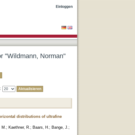
Einloggen
tor "Wildmann, Norman"
e:
izontal distributions of ultrafine
 M.
;
Kaethner, R.
;
Baars, H.
;
Bange, J.
;