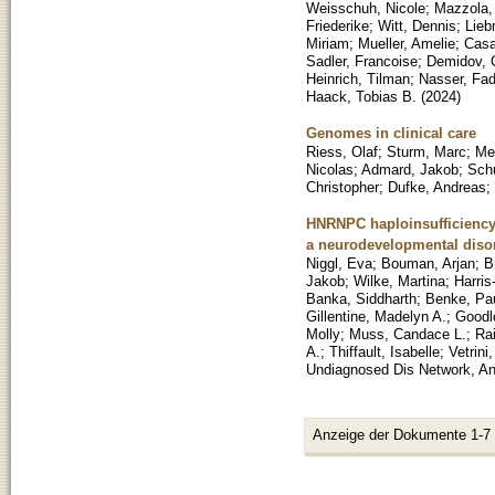
Weisschuh, Nicole
;
Mazzola,
Friederike
;
Witt, Dennis
;
Lieb
Miriam
;
Mueller, Amelie
;
Casa
Sadler, Francoise
;
Demidov,
Heinrich, Tilman
;
Nasser, Fad
Haack, Tobias B.
(
2024
)
Genomes in clinical care
Riess, Olaf
;
Sturm, Marc
;
Me
Nicolas
;
Admard, Jakob
;
Sch
Christopher
;
Dufke, Andreas
;
HNRNPC haploinsufficiency a
a neurodevelopmental diso
Niggl, Eva
;
Bouman, Arjan
;
B
Jakob
;
Wilke, Martina
;
Harris
Banka, Siddharth
;
Benke, Pau
Gillentine, Madelyn A.
;
Goodl
Molly
;
Muss, Candace L.
;
Rai
A.
;
Thiffault, Isabelle
;
Vetrini
Undiagnosed Dis Network, An
Anzeige der Dokumente 1-7