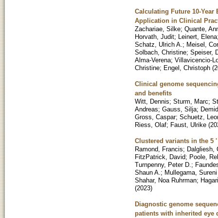
Calculating Future 10-Year
Application in Clinical Prac
Zachariae, Silke
;
Quante, An
Horvath, Judit
;
Leinert, Elena
Schatz, Ulrich A.
;
Meisel, Cor
Solbach, Christine
;
Speiser, 
Alma-Verena
;
Villavicencio-Lo
Christine
;
Engel, Christoph
(
2
Clinical genome sequencing
and benefits
Witt, Dennis
;
Sturm, Marc
;
St
Andreas
;
Gauss, Silja
;
Demid
Gross, Caspar
;
Schuetz, Leo
Riess, Olaf
;
Faust, Ulrike
(
20
Clustered variants in the 
Ramond, Francis
;
Dalgliesh, 
FitzPatrick, David
;
Poole, Re
Turnpenny, Peter D.
;
Faundes
Shaun A.
;
Mullegama, Sureni
Shahar, Noa Ruhrman
;
Hagari
(
2023
)
Diagnostic genome sequenci
patients with inherited eye