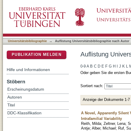
Auflistung Universitätsbibliographie nach Aut
DSpace Repositorium (Manakin basiert)
Universitätsbibliographie
→
Auflistung Universitätsbibliographie nach Autor
Auflistung Univers
PUBLIKATION MELDEN
0-9
A
B
C
D
E
F
G
H
I
J
K
L
Hilfe und Informationen
Oder geben Sie die ersten Bu
Stöbern
Sortiert nach:
Erscheinungsdatum
Autoren
Anzeige der Dokumente 1-7
Titel
A Novel, Apparently Silent
DDC-Klassifikation
Intrafamilial Variability
Reith, Milda
;
Zeltner, Lena
;
S
Antje
;
Alber, Michael
;
Ruf, S