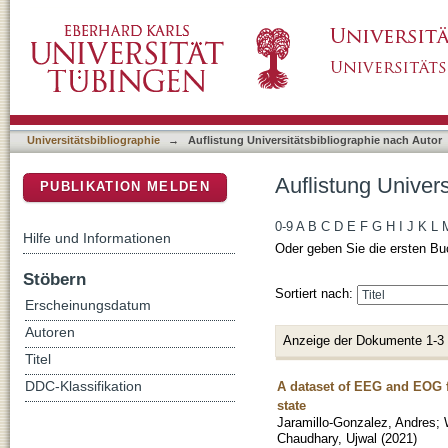
Auflistung Universitätsbibliographie nach Au
DSpace Repositorium (Manakin basiert)
Universitätsbibliographie
→
Auflistung Universitätsbibliographie nach Autor
Auflistung Univer
PUBLIKATION MELDEN
0-9
A
B
C
D
E
F
G
H
I
J
K
L
Hilfe und Informationen
Oder geben Sie die ersten Bu
Stöbern
Sortiert nach:
Erscheinungsdatum
Autoren
Anzeige der Dokumente 1-3
Titel
A dataset of EEG and EOG 
DDC-Klassifikation
state
Jaramillo-Gonzalez, Andres
;
Chaudhary, Ujwal
(
2021
)