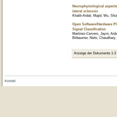
Neurophysiological aspects
lateral sclerosis
Khalili-Ardali, Majid
;
Wu, Shi
Open Software/Hardware Pl
Signal Classification
Martinez-Cervero, Jayro
;
Arda
Birbaumer, Niels
;
Chaudhary,
Anzeige der Dokumente 1-3
Kontakt