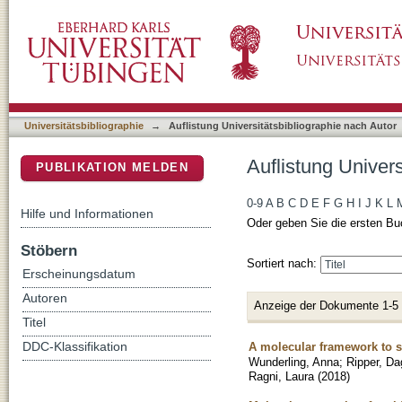
Auflistung Universitätsbibliographie nach Au
DSpace Repositorium (Manakin basiert)
Universitätsbibliographie
→
Auflistung Universitätsbibliographie nach Autor
Auflistung Univer
PUBLIKATION MELDEN
0-9
A
B
C
D
E
F
G
H
I
J
K
L
Hilfe und Informationen
Oder geben Sie die ersten Bu
Stöbern
Sortiert nach:
Erscheinungsdatum
Autoren
Anzeige der Dokumente 1-5
Titel
A molecular framework to s
DDC-Klassifikation
Wunderling, Anna
;
Ripper, D
Ragni, Laura
(
2018
)