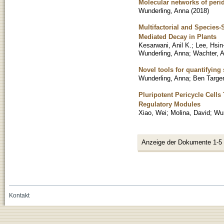
Molecular networks of per
Wunderling, Anna
(
2018
)
Multifactorial and Species
Mediated Decay in Plants
Kesarwani, Anil K.
;
Lee, Hsin
Wunderling, Anna
;
Wachter, 
Novel tools for quantifyin
Wunderling, Anna
;
Ben Targe
Pluripotent Pericycle Cells
Regulatory Modules
Xiao, Wei
;
Molina, David
;
Wun
Anzeige der Dokumente 1-5
Kontakt