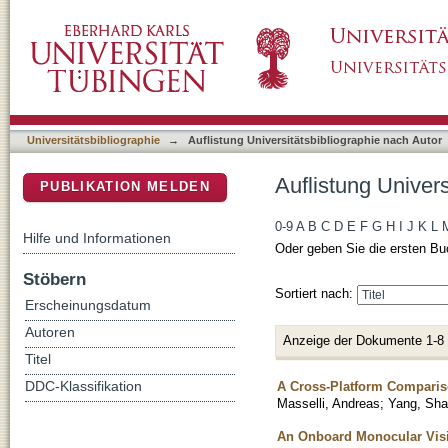
Auflistung Universitätsbibliographie nach A
DSpace Repositorium (Manakin basiert)
Universitätsbibliographie
→
Auflistung Universitätsbibliographie nach Autor
Auflistung Univer
PUBLIKATION MELDEN
0-9
A
B
C
D
E
F
G
H
I
J
K
L
Hilfe und Informationen
Oder geben Sie die ersten Bu
Stöbern
Sortiert nach:
Erscheinungsdatum
Autoren
Anzeige der Dokumente 1-8
Titel
A Cross-Platform Comparis
DDC-Klassifikation
Masselli, Andreas
;
Yang, Sh
An Onboard Monocular Visi