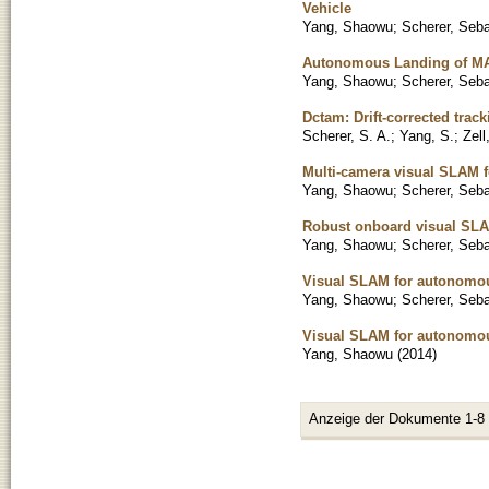
Vehicle
Yang, Shaowu
;
Scherer, Seba
Autonomous Landing of MAV
Yang, Shaowu
;
Scherer, Seba
Dctam: Drift-corrected tra
Scherer, S. A.
;
Yang, S.
;
Zell
Multi-camera visual SLAM f
Yang, Shaowu
;
Scherer, Seba
Robust onboard visual SL
Yang, Shaowu
;
Scherer, Seba
Visual SLAM for autonomo
Yang, Shaowu
;
Scherer, Seba
Visual SLAM for autonomou
Yang, Shaowu
(
2014
)
Anzeige der Dokumente 1-8