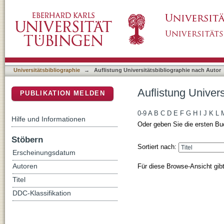
Auflistung Universitätsbibliographie nach Au
DSpace Repositorium (Manakin basiert)
Universitätsbibliographie
→
Auflistung Universitätsbibliographie nach Autor
Auflistung Univer
PUBLIKATION MELDEN
0-9
A
B
C
D
E
F
G
H
I
J
K
L
Hilfe und Informationen
Oder geben Sie die ersten Bu
Stöbern
Sortiert nach:
Erscheinungsdatum
Für diese Browse-Ansicht gib
Autoren
Titel
DDC-Klassifikation