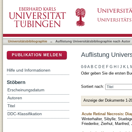
Auflistung Universitätsbibliographie nach Aut
DSpace Repositorium (Manakin basiert)
Universitätsbibliographie
→
Auflistung Universitätsbibliographie nach Autor
Auflistung Univers
PUBLIKATION MELDEN
0-9
A
B
C
D
E
F
G
H
I
J
K
L
Hilfe und Informationen
Oder geben Sie die ersten Bu
Stöbern
Sortiert nach:
Erscheinungsdatum
Autoren
Anzeige der Dokumente 1-2
Titel
Acute Retinal Necrosis: Di
DDC-Klassifikation
Winterhalter, Sibylle
;
Stuebige
Friederike
;
Zierhut, Manfred
;