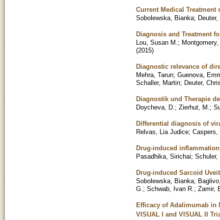
Current Medical Treatmen
Sobolewska, Bianka
;
Deuter,
Diagnosis and Treatment for
Lou, Susan M.
;
Montgomery, 
(
2015
)
Diagnostic relevance of d
Mehra, Tarun
;
Guenova, Emm
Schaller, Martin
;
Deuter, Chri
Diagnostik und Therapie d
Doycheva, D.
;
Zierhut, M.
;
Su
Differential diagnosis of vir
Relvas, Lia Judice
;
Caspers,
Drug-induced inflammation 
Pasadhika, Sirichai
;
Schuler,
Drug-induced Sarcoid Uveit
Sobolewska, Bianka
;
Baglivo
G.
;
Schwab, Ivan R.
;
Zamir, 
Efficacy of Adalimumab in N
VISUAL I and VISUAL II Tri