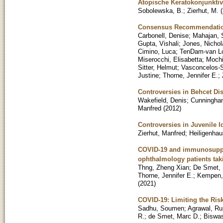
Atopische Keratokonjunktivi
Sobolewska, B.
;
Zierhut, M.
(
Consensus Recommendations
Carbonell, Denise
;
Mahajan, 
Gupta, Vishali
;
Jones, Nichol
Cimino, Luca
;
TenDam-van Lo
Miserocchi, Elisabetta
;
Mochi
Sitter, Helmut
;
Vasconcelos-S
Justine
;
Thorne, Jennifer E.
;
Controversies in Behcet Di
Wakefield, Denis
;
Cunningham
Manfred
(
2012
)
Controversies in Juvenile Id
Zierhut, Manfred
;
Heiligenhau
COVID-19 and immunosuppres
ophthalmology patients ta
Thng, Zheng Xian
;
De Smet, 
Thorne, Jennifer E.
;
Kempen,
(
2021
)
COVID-19: Limiting the Ris
Sadhu, Soumen
;
Agrawal, R
R.
;
de Smet, Marc D.
;
Biswas