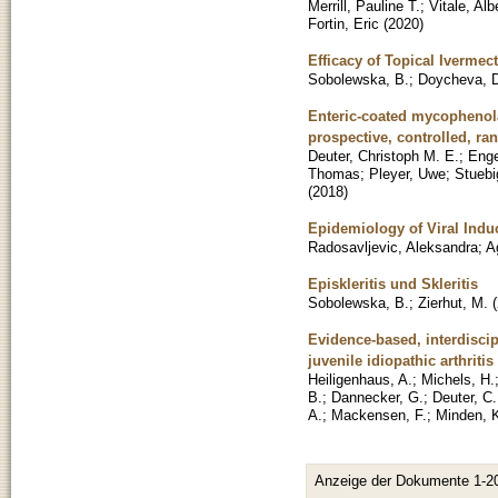
Merrill, Pauline T.
;
Vitale, Alb
Fortin, Eric
(
2020
)
Efficacy of Topical Ivermec
Sobolewska, B.
;
Doycheva, 
Enteric-coated mycophenolat
prospective, controlled, ra
Deuter, Christoph M. E.
;
Enge
Thomas
;
Pleyer, Uwe
;
Stuebi
(
2018
)
Epidemiology of Viral Induc
Radosavljevic, Aleksandra
;
A
Episkleritis und Skleritis
Sobolewska, B.
;
Zierhut, M.
(
Evidence-based, interdiscip
juvenile idiopathic arthritis
Heiligenhaus, A.
;
Michels, H.
B.
;
Dannecker, G.
;
Deuter, C.
A.
;
Mackensen, F.
;
Minden, 
Anzeige der Dokumente 1-2