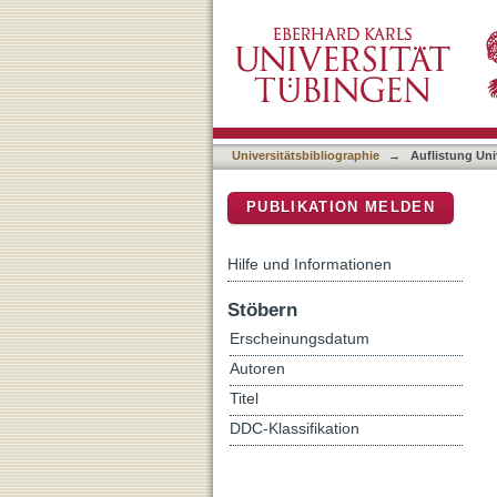
Auflistung Universitätsbib
DSpace Repositorium (Manakin b
Universitätsbibliographie
→
Auflistung Uni
PUBLIKATION MELDEN
Hilfe und Informationen
Stöbern
Erscheinungsdatum
Autoren
Titel
DDC-Klassifikation