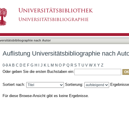
liographie nach Autor "de Swart, Peter"
asiert)
versitätsbibliographie nach Autor
Auflistung Universitätsbibliographie nach Aut
0-9
A
B
C
D
E
F
G
H
I
J
K
L
M
N
O
P
Q
R
S
T
U
V
W
X
Y
Z
Oder geben Sie die ersten Buchstaben ein:
Sortiert nach:
Sortierung:
Ergebniss
Für diese Browse-Ansicht gibt es keine Ergebnisse.