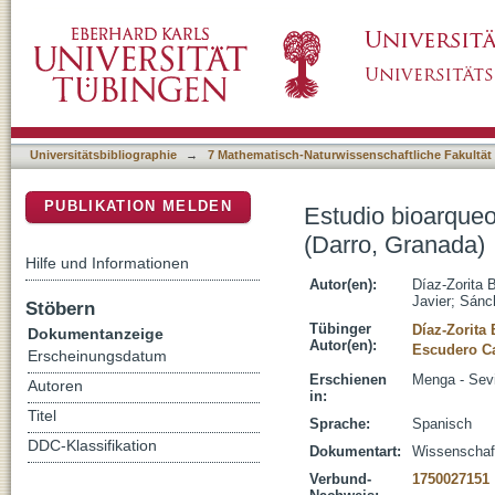
Estudio bioarqueológico de la necrópolis meg
DSpace Repositorium (Manakin basiert)
Universitätsbibliographie
→
7 Mathematisch-Naturwissenschaftliche Fakultät
PUBLIKATION MELDEN
Estudio bioarqueo
(Darro, Granada)
Hilfe und Informationen
Autor(en):
Díaz-Zorita B
Javier
;
Sánc
Stöbern
Tübinger
Díaz-Zorita 
Dokumentanzeige
Autor(en):
Escudero Car
Erscheinungsdatum
Erschienen
Menga - Sevil
Autoren
in:
Titel
Sprache:
Spanisch
DDC-Klassifikation
Dokumentart:
Wissenschaftl
Verbund-
1750027151