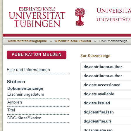
Cell-free DNA (cfDNA) and Exosome Profili
DSpace Repositorium (Manakin basiert)
Circulating Biomarkers
Universitätsbibliographie
→
4 Medizinische Fakultät
→
Dokumentanzeige
PUBLIKATION MELDEN
Zur Kurzanzeige
dc.contributor.author
Hilfe und Informationen
dc.contributor.author
Stöbern
dc.date.accessioned
Dokumentanzeige
dc.date.available
Erscheinungsdatum
Autoren
dc.date.issued
Titel
dc.identifier.issn
DDC-Klassifikation
dc.identifier.uri
dc.language.iso