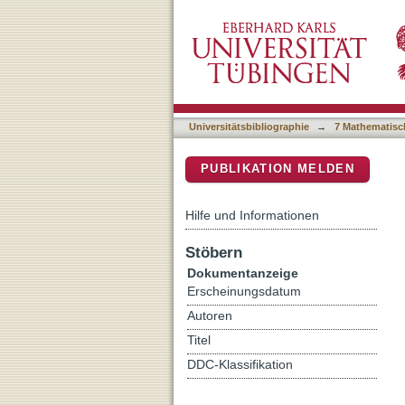
Climate transition in the A
DSpace Repositorium (Manakin b
expansion
Universitätsbibliographie
→
7 Mathematisc
PUBLIKATION MELDEN
Hilfe und Informationen
Stöbern
Dokumentanzeige
Erscheinungsdatum
Autoren
Titel
DDC-Klassifikation