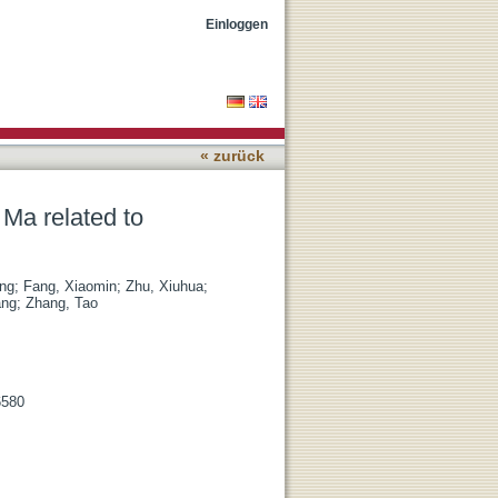
ly forced ice sheet
Einloggen
« zurück
6 Ma related to
ang
;
Fang, Xiaomin
;
Zhu, Xiuhua
;
ang
;
Zhang, Tao
6580