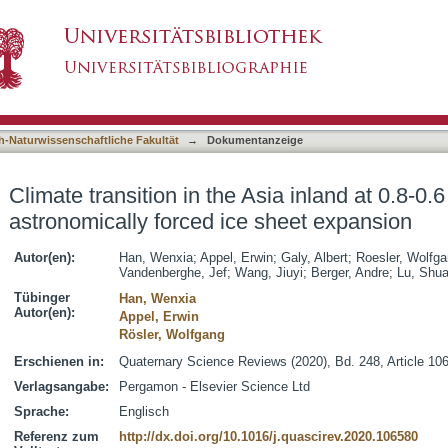
sia inland at 0.8-0.6 Ma related to astronomical
asiert)
h-Naturwissenschaftliche Fakultät
→
Dokumentanzeige
Climate transition in the Asia inland at 0.8-0.
astronomically forced ice sheet expansion
Autor(en):
Han, Wenxia
;
Appel, Erwin
;
Galy, Albert
;
Roesler, Wolfg
Vandenberghe, Jef
;
Wang, Jiuyi
;
Berger, Andre
;
Lu, Shu
Tübinger
Han, Wenxia
Autor(en):
Appel, Erwin
Rösler, Wolfgang
Erschienen in:
Quaternary Science Reviews (2020), Bd. 248, Article 10
Verlagsangabe:
Pergamon - Elsevier Science Ltd
Sprache:
Englisch
Referenz zum
http://dx.doi.org/10.1016/j.quascirev.2020.106580