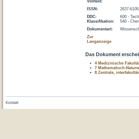
Volltext:
ISSN:
2637-6105
DDC-
600 - Tech
Klassifikation:
540 - Che
Dokumentart:
Wissenscha
Zur
Langanzeige
Das Dokument erschein
4 Medizinische Fakultä
7 Mathematisch-Naturwi
8 Zentrale, interfakult
Kontakt