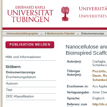
Nanocellulose and Elastin Act as Plasticizers
DSpace Repositorium (Manakin basiert)
Universitätsbibliographie
→
4 Medizinische Fakultät
→
Dokumentanzeige
PUBLIKATION MELDEN
Nanocellulose and
Bioinspired Scaff
Hilfe und Informationen
Autor(en):
Ciarfaglia,
Schenke-L
Stöbern
Tübinger
Piccirill
Dokumentanzeige
Autor(en):
Daum, R
Erscheinungsdatum
Schenke-L
Autoren
Erschienen in:
Acs Applie
Titel
Verlagsangabe:
Amer Che
DDC-Klassifikation
Sprache:
Englisch
Referenz zum
http://dx