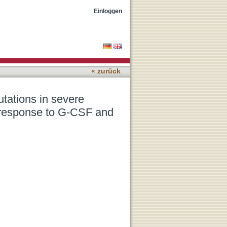
l neutropenia (CN)
Einloggen
« zurück
ations in severe
o response to G-CSF and