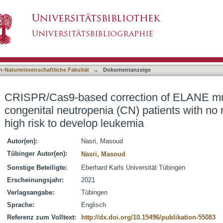
tion of ELANE mutations in severe congenita
asiert)
 to G-CSF and high risk to develop leukemia
h-Naturwissenschaftliche Fakultät
→
Dokumentanzeige
CRISPR/Cas9-based correction of ELANE mut
congenital neutropenia (CN) patients with n
high risk to develop leukemia
Autor(en):
Nasri, Masoud
Tübinger Autor(en):
Nasri, Masoud
Sonstige Beteiligte:
Eberhard Karls Universität Tübingen
Erscheinungsjahr:
2021
Verlagsangabe:
Tübingen
Sprache:
Englisch
Referenz zum Volltext:
http://dx.doi.org/10.15496/publikation-55083