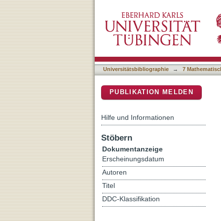
CRISPR/Cas9-based correc
DSpace Repositorium (Manakin b
patients with no response
Universitätsbibliographie
→
7 Mathematisc
PUBLIKATION MELDEN
Hilfe und Informationen
Stöbern
Dokumentanzeige
Erscheinungsdatum
Autoren
Titel
DDC-Klassifikation