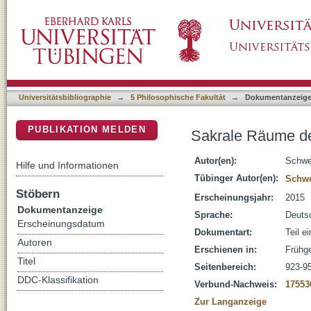
Sakrale Räume des Mittelmeerraums : Konte
DSpace Repositorium (Manakin basiert)
Universitätsbibliographie
→
5 Philosophische Fakultät
→
Dokumentanzeig
PUBLIKATION MELDEN
Sakrale Räume de
Autor(en):
Schwe
Hilfe und Informationen
Tübinger Autor(en):
Schwe
Stöbern
Erscheinungsjahr:
2015
Dokumentanzeige
Sprache:
Deuts
Erscheinungsdatum
Dokumentart:
Teil e
Autoren
Erschienen in:
Frühge
Titel
Seitenbereich:
923-9
DDC-Klassifikation
Verbund-Nachweis:
17553
Zur Langanzeige