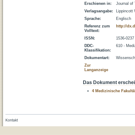
Erschienen in:
Journal of
Verlagsangabe:
Lippincott
Sprache:
Englisch
Referenz zum
http://dx
Volltext:
ISSN:
1536-0237
DDC-
610 - Medi
Klassifikation:
Dokumentart:
Wissenscha
Zur
Langanzeige
Das Dokument erschein
4 Medizinische Fakultä
Kontakt