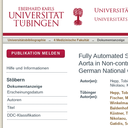
Fully Automated Segmentation and Shape Anal
DSpace Repositorium (Manakin basiert)
enhanced Magnetic Resonance Images of th
Universitätsbibliographie
→
4 Medizinische Fakultät
→
Dokumentanzeige
PUBLIKATION MELDEN
Fully Automated 
Aorta in Non-con
Hilfe und Informationen
German National 
Stöbern
Autor(en):
Hepp, Tob
Nikolaou, 
Dokumentanzeige
Erscheinungsdatum
Tübinger
Hepp, Tob
Autor(en):
Fischer, 
Autoren
Winkelman
Titel
Baldenhof
Küstner, 
DDC-Klassifikation
Nikolaou,
Gatidis, S