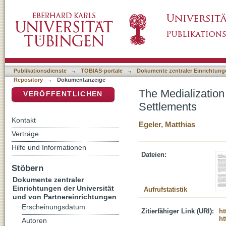
The Medialization of the Supernatural in the
DSpace Repositorium (Manakin basiert)
Publikationsdienste
→
TOBIAS-portale
→
Dokumente zentraler Einrichtunge
Repository
→
Dokumentanzeige
The Medialization
VERÖFFENTLICHEN
Settlements
Kontakt
Egeler, Matthias
Verträge
Hilfe und Informationen
Dateien:
Stöbern
Dokumente zentraler
Einrichtungen der Universität
Aufrufstatistik
und von Partnereinrichtungen
Erscheinungsdatum
Zitierfähiger Link (URI):
ht
ht
Autoren