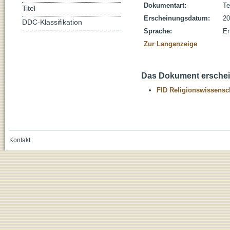
Dokumentart:
Te
Titel
Erscheinungsdatum:
20
DDC-Klassifikation
Sprache:
En
Zur Langanzeige
Das Dokument erschein
FID Religionswissensch
Kontakt