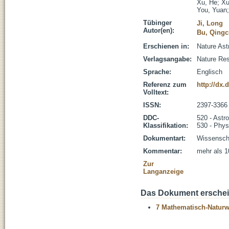
Xu, He
;
Xu
You, Yuan
Tübinger
Ji, Long
Autor(en):
Bu, Qingc
Erschienen in:
Nature Ast
Verlagsangabe:
Nature Re
Sprache:
Englisch
Referenz zum
http://dx.
Volltext:
ISSN:
2397-3366
DDC-
520 - Astr
Klassifikation:
530 - Phys
Dokumentart:
Wissenscha
Kommentar:
mehr als 1
Zur
Langanzeige
Das Dokument erschein
7 Mathematisch-Naturwi