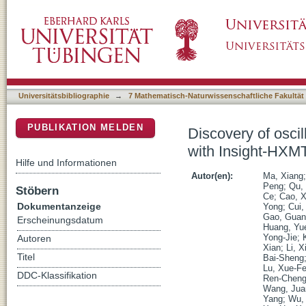
Discovery of oscillations above 200 keV in a
DSpace Repositorium (Manakin basiert)
Universitätsbibliographie
→
7 Mathematisch-Naturwissenschaftliche Fakultät
PUBLIKATION MELDEN
Discovery of oscil
with Insight-HXM
Hilfe und Informationen
Autor(en):
Ma, Xiang
Peng
;
Qu, 
Stöbern
Ce
;
Cao, X
Dokumentanzeige
Yong
;
Cui,
Gao, Guan
Erscheinungsdatum
Huang, Yu
Yong-Jie
;
Autoren
Xian
;
Li, 
Titel
Bai-Sheng
Lu, Xue-F
DDC-Klassifikation
Ren-Chen
Wang, Jua
Yang
;
Wu,