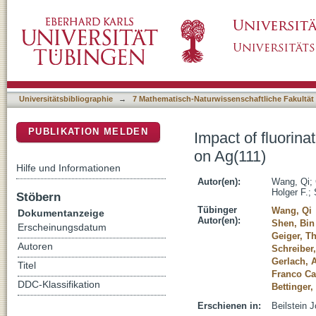
Impact of fluorination on interface energetic
DSpace Repositorium (Manakin basiert)
Universitätsbibliographie
→
7 Mathematisch-Naturwissenschaftliche Fakultät
PUBLIKATION MELDEN
Impact of fluorina
on Ag(111)
Hilfe und Informationen
Autor(en):
Wang, Qi
;
Holger F.
;
Stöbern
Tübinger
Wang, Qi
Dokumentanzeige
Autor(en):
Shen, Bin
Erscheinungsdatum
Geiger, T
Autoren
Schreiber
Gerlach, 
Titel
Franco Ca
DDC-Klassifikation
Bettinger,
Erschienen in:
Beilstein 