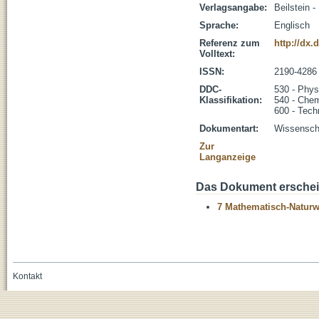
Verlagsangabe:
Beilstein - 
Sprache:
Englisch
Referenz zum
http://dx.
Volltext:
ISSN:
2190-4286
DDC-
530 - Phys
Klassifikation:
540 - Che
600 - Tech
Dokumentart:
Wissenscha
Zur
Langanzeige
Das Dokument erschein
7 Mathematisch-Naturwi
Kontakt