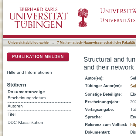
Structural and functional characterization of P
DSpace Repositorium (Manakin basiert)
interactions
Universitätsbibliographie
→
7 Mathematisch-Naturwissenschaftliche Fakultät
PUBLIKATION MELDEN
Structural and fun
and their network 
Hilfe und Informationen
Autor(en):
Sel
Stöbern
Tübinger Autor(en):
Se
Dokumentanzeige
Sonstige Beteiligte:
Ebe
Erscheinungsdatum
Erscheinungsjahr:
20
Autoren
Verlagsangabe:
Tü
Titel
Sprache:
Eng
DDC-Klassifikation
Referenz zum Volltext:
htt
Dokumentart:
Dis