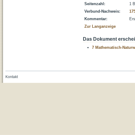
Seitenzahl:
1 B
Verbund-Nachweis:
17
Kommentar:
Ers
Zur Langanzeige
Das Dokument erschein
7 Mathematisch-Naturwi
Kontakt