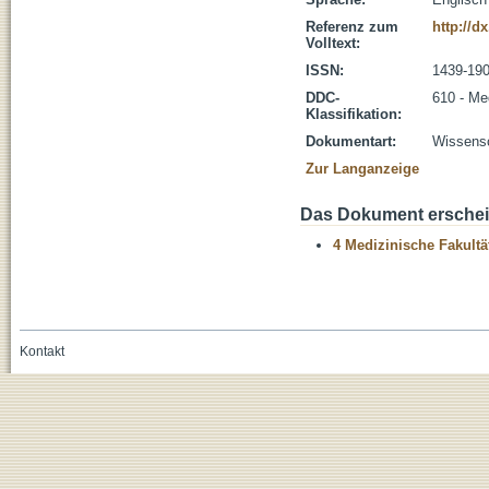
Referenz zum
http://d
Volltext:
ISSN:
1439-19
DDC-
610 - Me
Klassifikation:
Dokumentart:
Wissensch
Zur Langanzeige
Das Dokument erschein
4 Medizinische Fakultä
Kontakt