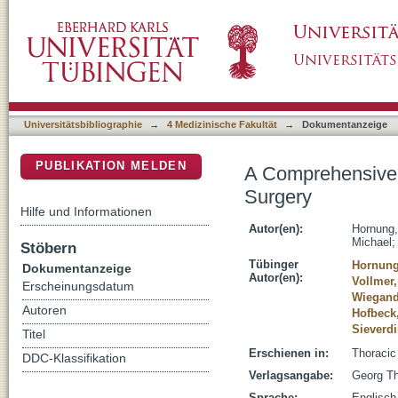
A Comprehensive Functional Analysis in Patie
DSpace Repositorium (Manakin basiert)
Universitätsbibliographie
→
4 Medizinische Fakultät
→
Dokumentanzeige
PUBLIKATION MELDEN
A Comprehensive F
Surgery
Hilfe und Informationen
Autor(en):
Hornung,
Michael
Stöbern
Tübinger
Hornung
Dokumentanzeige
Autor(en):
Vollmer,
Erscheinungsdatum
Wiegand
Autoren
Hofbeck
Sieverd
Titel
Erschienen in:
Thoracic
DDC-Klassifikation
Verlagsangabe:
Georg T
Sprache:
Englisch