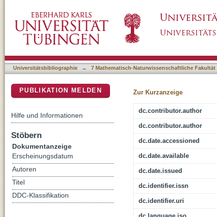
Pushing planets into an inner cavity by a res
DSpace Repositorium (Manakin basiert)
Universitätsbibliographie
→
7 Mathematisch-Naturwissenschaftliche Fakultät
PUBLIKATION MELDEN
Zur Kurzanzeige
dc.contributor.author
Hilfe und Informationen
dc.contributor.author
Stöbern
dc.date.accessioned
Dokumentanzeige
dc.date.available
Erscheinungsdatum
Autoren
dc.date.issued
Titel
dc.identifier.issn
DDC-Klassifikation
dc.identifier.uri
dc.language.iso