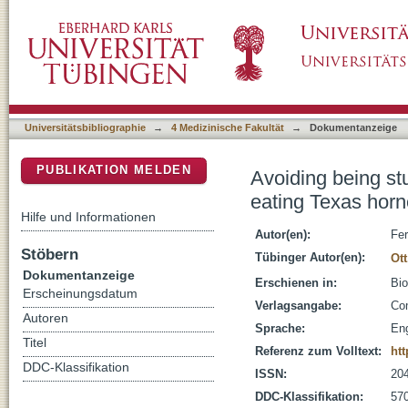
Avoiding being stung or bitten - prey capture
DSpace Repositorium (Manakin basiert)
(Phrynosoma cornutum)
Universitätsbibliographie
→
4 Medizinische Fakultät
→
Dokumentanzeige
PUBLIKATION MELDEN
Avoiding being stu
eating Texas hor
Hilfe und Informationen
Autor(en):
Fer
Stöbern
Tübinger Autor(en):
Ott
Dokumentanzeige
Erschienen in:
Bio
Erscheinungsdatum
Verlagsangabe:
Com
Autoren
Sprache:
Eng
Titel
Referenz zum Volltext:
htt
DDC-Klassifikation
ISSN:
20
DDC-Klassifikation:
570