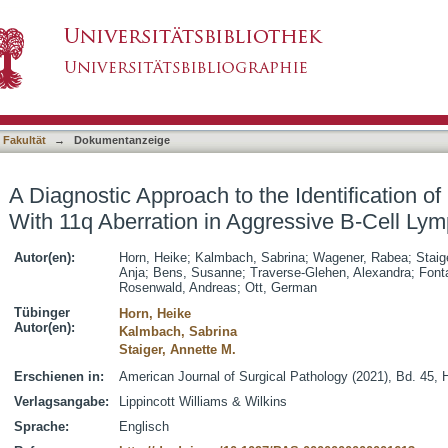
he Identification of Burkitt-like Lymphoma With
asiert)
homas
 Fakultät
→
Dokumentanzeige
A Diagnostic Approach to the Identification o
With 11q Aberration in Aggressive B-Cell L
Autor(en):
Horn, Heike
;
Kalmbach, Sabrina
;
Wagener, Rabea
;
Staig
Anja
;
Bens, Susanne
;
Traverse-Glehen, Alexandra
;
Fonta
Rosenwald, Andreas
;
Ott, German
Tübinger
Horn, Heike
Autor(en):
Kalmbach, Sabrina
Staiger, Annette M.
Erschienen in:
American Journal of Surgical Pathology (2021), Bd. 45, 
Verlagsangabe:
Lippincott Williams & Wilkins
Sprache:
Englisch