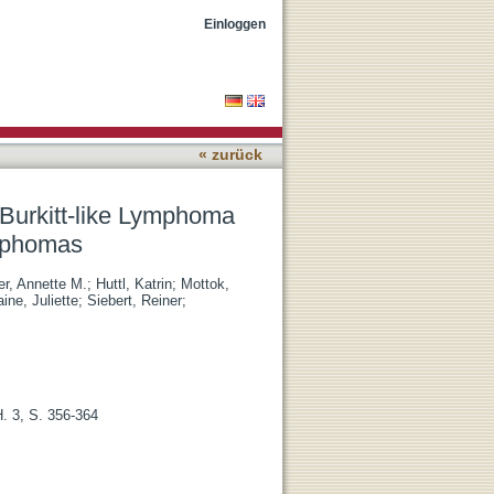
 11q Aberration in
Einloggen
« zurück
f Burkitt-like Lymphoma
ymphomas
er, Annette M.
;
Huttl, Katrin
;
Mottok,
ine, Juliette
;
Siebert, Reiner
;
H. 3, S. 356-364