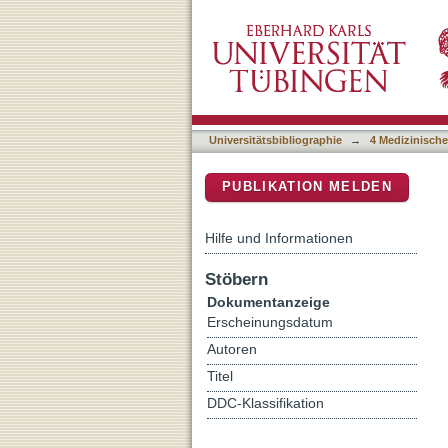
A Diagnostic Approach to t
DSpace Repositorium (Manakin b
Aggressive B-Cell Lymp
Universitätsbibliographie
→
4 Medizinische
PUBLIKATION MELDEN
Hilfe und Informationen
Stöbern
Dokumentanzeige
Erscheinungsdatum
Autoren
Titel
DDC-Klassifikation