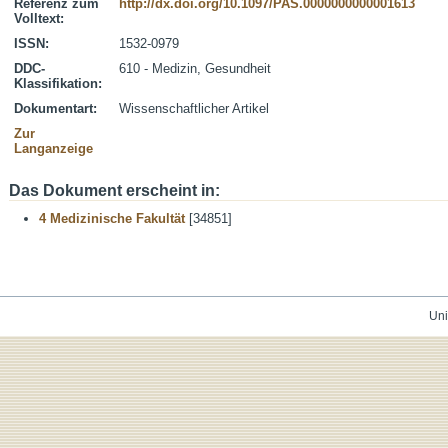
Referenz zum
http://dx.doi.org/10.1097/PAS.0000000000001613
Volltext:
ISSN:
1532-0979
DDC-
610 - Medizin, Gesundheit
Klassifikation:
Dokumentart:
Wissenschaftlicher Artikel
Zur
Langanzeige
Das Dokument erscheint in:
4 Medizinische Fakultät
[34851]
Uni