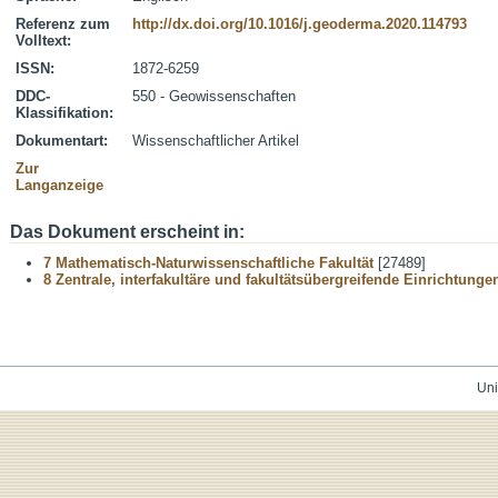
Referenz zum
http://dx.doi.org/10.1016/j.geoderma.2020.114793
Volltext:
ISSN:
1872-6259
DDC-
550 - Geowissenschaften
Klassifikation:
Dokumentart:
Wissenschaftlicher Artikel
Zur
Langanzeige
Das Dokument erscheint in:
7 Mathematisch-Naturwissenschaftliche Fakultät
[27489]
8 Zentrale, interfakultäre und fakultätsübergreifende Einrichtunge
Uni