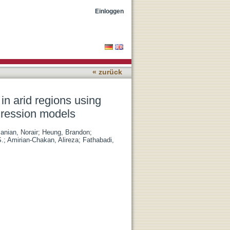
elet transformation and
Einloggen
« zurück
 in arid regions using
gression models
nian, Norair
;
Heung, Brandon
;
S.
;
Amirian-Chakan, Alireza
;
Fathabadi,