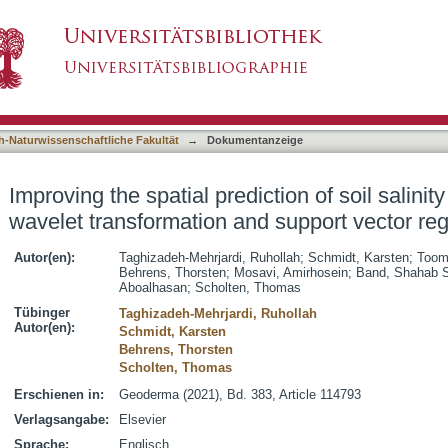
ction of soil salinity in arid regions using wav
asiert)
 models
h-Naturwissenschaftliche Fakultät
→
Dokumentanzeige
Improving the spatial prediction of soil salinity
wavelet transformation and support vector re
Autor(en):
Taghizadeh-Mehrjardi, Ruhollah
;
Schmidt, Karsten
;
Tooma
Behrens, Thorsten
;
Mosavi, Amirhosein
;
Band, Shahab 
Aboalhasan
;
Scholten, Thomas
Tübinger
Taghizadeh-Mehrjardi, Ruhollah
Autor(en):
Schmidt, Karsten
Behrens, Thorsten
Scholten, Thomas
Erschienen in:
Geoderma (2021), Bd. 383, Article 114793
Verlagsangabe:
Elsevier
Sprache:
Englisch