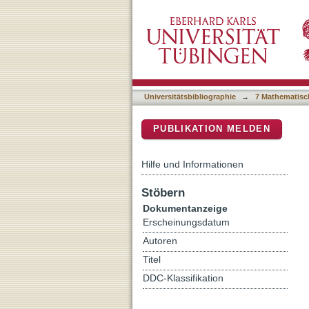
Improving the spatial predi
DSpace Repositorium (Manakin b
support vector regression
Universitätsbibliographie
→
7 Mathematisc
PUBLIKATION MELDEN
Hilfe und Informationen
Stöbern
Dokumentanzeige
Erscheinungsdatum
Autoren
Titel
DDC-Klassifikation