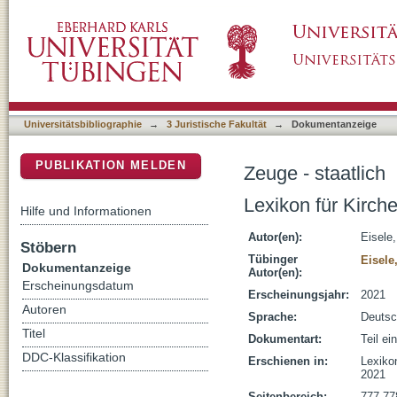
Zeuge - staatlich
DSpace Repositorium (Manakin basiert)
Universitätsbibliographie
→
3 Juristische Fakultät
→
Dokumentanzeige
PUBLIKATION MELDEN
Zeuge - staatlich
Lexikon für Kirch
Hilfe und Informationen
Autor(en):
Eisele,
Stöbern
Tübinger
Eisele
Dokumentanzeige
Autor(en):
Erscheinungsdatum
Erscheinungsjahr:
2021
Autoren
Sprache:
Deuts
Titel
Dokumentart:
Teil e
DDC-Klassifikation
Erschienen in:
Lexiko
2021
Seitenbereich:
777-77