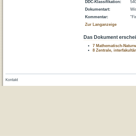
DDC-Klassifikation:
54
Dokumentart:
Wis
Kommentar:
"Fi
Zur Langanzeige
Das Dokument erschein
7 Mathematisch-Naturwi
8 Zentrale, interfakult
Kontakt