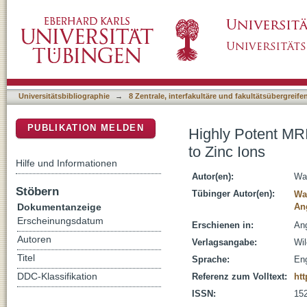
Highly Potent MRI Contrast Agent Displaying 
DSpace Repositorium (Manakin basiert)
Universitätsbibliographie
→
8 Zentrale, interfakultäre und fakultätsübergreif
PUBLIKATION MELDEN
Highly Potent MRI
to Zinc Ions
Hilfe und Informationen
Autor(en):
Wa
Stöbern
Tübinger Autor(en):
Wa
Dokumentanzeige
An
Erscheinungsdatum
Erschienen in:
Ang
Autoren
Verlagsangabe:
Wil
Titel
Sprache:
Eng
DDC-Klassifikation
Referenz zum Volltext:
htt
ISSN:
15