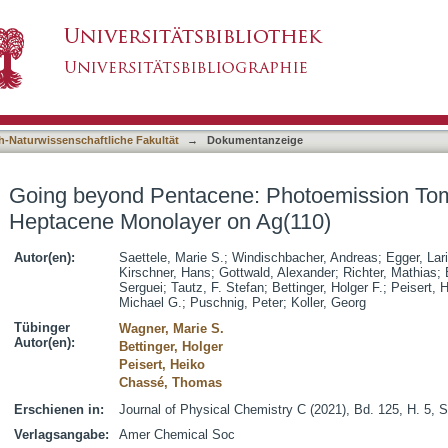
 Photoemission Tomography of a Heptacene M
asiert)
h-Naturwissenschaftliche Fakultät
→
Dokumentanzeige
Going beyond Pentacene: Photoemission Tom
Heptacene Monolayer on Ag(110)
Autor(en):
Saettele, Marie S.
;
Windischbacher, Andreas
;
Egger, Lar
Kirschner, Hans
;
Gottwald, Alexander
;
Richter, Mathias
;
Serguei
;
Tautz, F. Stefan
;
Bettinger, Holger F.
;
Peisert, 
Michael G.
;
Puschnig, Peter
;
Koller, Georg
Tübinger
Wagner, Marie S.
Autor(en):
Bettinger, Holger
Peisert, Heiko
Chassé, Thomas
Erschienen in:
Journal of Physical Chemistry C (2021), Bd. 125, H. 5, 
Verlagsangabe:
Amer Chemical Soc