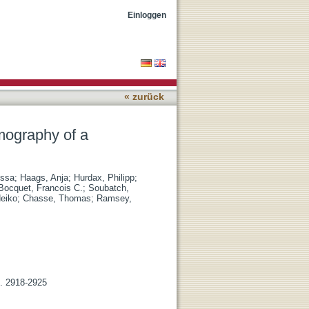
onolayer on Ag(110)
Einloggen
« zurück
ography of a
issa
;
Haags, Anja
;
Hurdax, Philipp
;
Bocquet, Francois C.
;
Soubatch,
Heiko
;
Chasse, Thomas
;
Ramsey,
S. 2918-2925