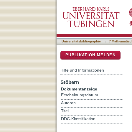
Going beyond Pentacene:
DSpace Repositorium (Manakin b
Universitätsbibliographie
→
7 Mathematisc
PUBLIKATION MELDEN
Hilfe und Informationen
Stöbern
Dokumentanzeige
Erscheinungsdatum
Autoren
Titel
DDC-Klassifikation