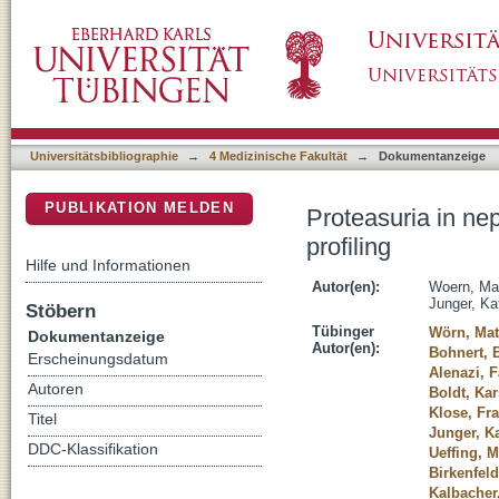
Proteasuria in nephrotic syndrome-quantificat
DSpace Repositorium (Manakin basiert)
Universitätsbibliographie
→
4 Medizinische Fakultät
→
Dokumentanzeige
PUBLIKATION MELDEN
Proteasuria in ne
profiling
Hilfe und Informationen
Autor(en):
Woern, Ma
Junger, Kat
Stöbern
Tübinger
Wörn, Mat
Dokumentanzeige
Autor(en):
Bohnert, 
Erscheinungsdatum
Alenazi, 
Autoren
Boldt, Kar
Klose, Fr
Titel
Junger, Ka
DDC-Klassifikation
Ueffing, M
Birkenfeld
Kalbacher