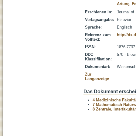
Artunç, F
Erschienen in:
Journal of
Verlagsangabe:
Elsevier
Sprache:
Englisch
Referenz zum
http://dx.
Volltext:
ISSN:
1876-7737
DDC-
570 - Biow
Klassifikation:
Dokumentart:
Wissenscha
Zur
Langanzeige
Das Dokument erschein
4 Medizinische Fakultä
7 Mathematisch-Naturwi
8 Zentrale, interfakult