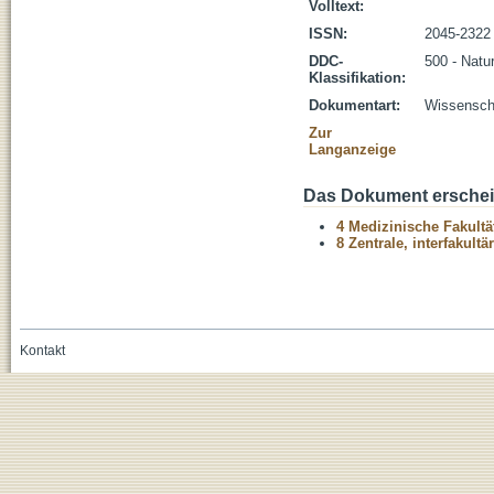
Volltext:
ISSN:
2045-2322
DDC-
500 - Natu
Klassifikation:
Dokumentart:
Wissenscha
Zur
Langanzeige
Das Dokument erschein
4 Medizinische Fakultä
8 Zentrale, interfakult
Kontakt