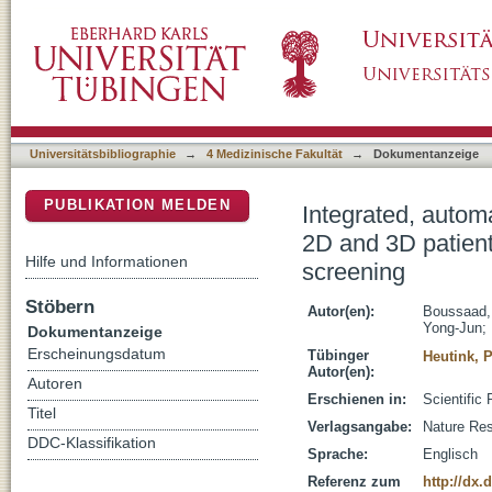
Integrated, automated maintenance, expansion
DSpace Repositorium (Manakin basiert)
cellular models for high throughput drug scre
Universitätsbibliographie
→
4 Medizinische Fakultät
→
Dokumentanzeige
PUBLIKATION MELDEN
Integrated, autom
2D and 3D patient
Hilfe und Informationen
screening
Stöbern
Autor(en):
Boussaad,
Yong-Jun
;
Dokumentanzeige
Erscheinungsdatum
Tübinger
Heutink, P
Autor(en):
Autoren
Erschienen in:
Scientific 
Titel
Verlagsangabe:
Nature Re
DDC-Klassifikation
Sprache:
Englisch
Referenz zum
http://dx.