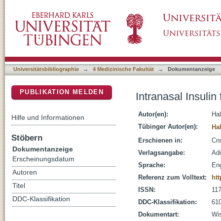
Intranasal Insulin for Alzheimer's Disease
DSpace Repositorium (Manakin basiert)
Universitätsbibliographie
→
4 Medizinische Fakultät
→
Dokumentanzeige
PUBLIKATION MELDEN
Intranasal Insulin
Autor(en):
Hal
Hilfe und Informationen
Tübinger Autor(en):
Ha
Stöbern
Erschienen in:
Cns
Dokumentanzeige
Verlagsangabe:
Adi
Erscheinungsdatum
Sprache:
Eng
Autoren
Referenz zum Volltext:
htt
Titel
ISSN:
11
DDC-Klassifikation
DDC-Klassifikation:
610
Dokumentart:
Wis