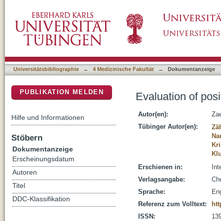
Evaluation of positional cranial deformities: 
DSpace Repositorium (Manakin basiert)
Universitätsbibliographie
→
4 Medizinische Fakultät
→
Dokumentanzeige
PUBLIKATION MELDEN
Evaluation of posi
Autor(en):
Zae
Hilfe und Informationen
Tübinger Autor(en):
Zä
Na
Stöbern
Kr
Dokumentanzeige
Kl
Erscheinungsdatum
Erschienen in:
Int
Autoren
Verlagsangabe:
Chu
Titel
Sprache:
Eng
DDC-Klassifikation
Referenz zum Volltext:
htt
ISSN:
13