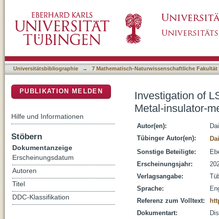
Investigation of LSPR and raman sensing sensi
DSpace Repositorium (Manakin basiert)
arrays
Universitätsbibliographie
→
7 Mathematisch-Naturwissenschaftliche Fakultät
PUBLIKATION MELDEN
Investigation of L
Metal-insulator-me
Hilfe und Informationen
Autor(en):
Dai
Stöbern
Tübinger Autor(en):
Da
Dokumentanzeige
Sonstige Beteiligte:
Ebe
Erscheinungsdatum
Erscheinungsjahr:
20
Autoren
Verlagsangabe:
Tü
Titel
Sprache:
Eng
DDC-Klassifikation
Referenz zum Volltext:
htt
Dokumentart:
Dis