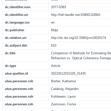
dc.identifier.issn
2077-0383
dc.identifier.uri
http://hdl.handle.net/10900/118962
dc.language.iso
en
dc.publisher
Mdpi
dc.relation.uri
http://dx.doi.org/10.3390/jcm10020174
dc.subject.ddc
610
dc.title
Comparison of Methods for Estimating Ret
Refraction vs. Optical Coherence Tomog
dc.type
Article
utue.quellen.id
20210512015105_01435
utue.personen.roh
Breher, Katharina
utue.personen.roh
Calabuig, Alejandro
utue.personen.roh
Kuhlewein, Laura
utue.personen.roh
Ziemssen, Focke