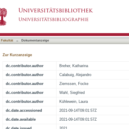
 Estimating Retinal Shape: Peripheral Refract
asiert)
 Fakultät
→
Dokumentanzeige
Zur Kurzanzeige
dc.contributor.author
Breher, Katharina
dc.contributor.author
Calabuig, Alejandro
dc.contributor.author
Ziemssen, Focke
dc.contributor.author
Wahl, Siegfried
dc.contributor.author
Kühlewein, Laura
dc.date.accessioned
2021-09-14T09:01:57Z
dc.date.available
2021-09-14T09:01:57Z
dc.date.issued
2021