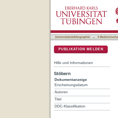
Comparison of Methods for
DSpace Repositorium (Manakin b
Tomography
Universitätsbibliographie
→
4 Medizinische
PUBLIKATION MELDEN
Hilfe und Informationen
Stöbern
Dokumentanzeige
Erscheinungsdatum
Autoren
Titel
DDC-Klassifikation