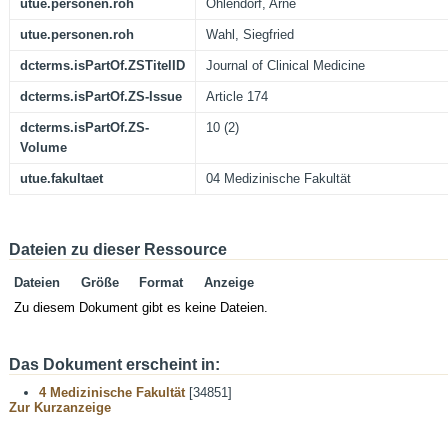
utue.personen.roh
Ohlendorf, Arne
utue.personen.roh
Wahl, Siegfried
dcterms.isPartOf.ZSTitelID
Journal of Clinical Medicine
dcterms.isPartOf.ZS-Issue
Article 174
dcterms.isPartOf.ZS-
10 (2)
Volume
utue.fakultaet
04 Medizinische Fakultät
Dateien zu dieser Ressource
Dateien
Größe
Format
Anzeige
Zu diesem Dokument gibt es keine Dateien.
Das Dokument erscheint in:
4 Medizinische Fakultät
[34851]
Zur Kurzanzeige