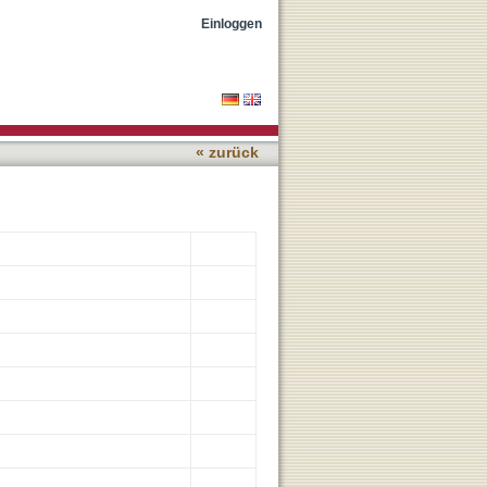
ion vs. Optical Coherence
Einloggen
« zurück