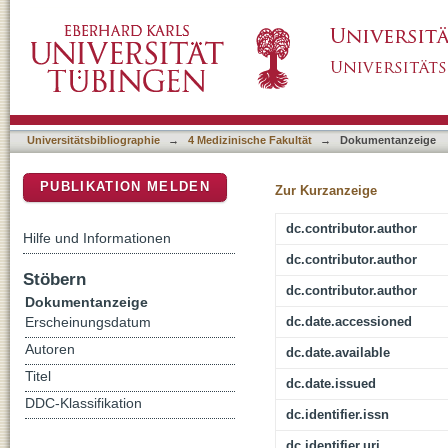
Comparative genomics revealed adaptive admi
DSpace Repositorium (Manakin basiert)
Universitätsbibliographie
→
4 Medizinische Fakultät
→
Dokumentanzeige
PUBLIKATION MELDEN
Zur Kurzanzeige
dc.contributor.author
Hilfe und Informationen
dc.contributor.author
Stöbern
dc.contributor.author
Dokumentanzeige
dc.date.accessioned
Erscheinungsdatum
Autoren
dc.date.available
Titel
dc.date.issued
DDC-Klassifikation
dc.identifier.issn
dc.identifier.uri