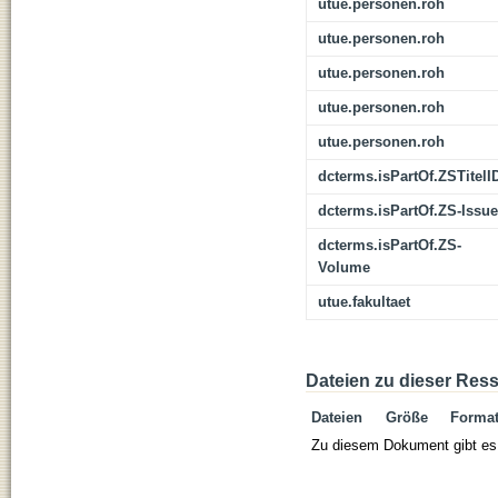
utue.personen.roh
utue.personen.roh
utue.personen.roh
utue.personen.roh
utue.personen.roh
dcterms.isPartOf.ZSTitelI
dcterms.isPartOf.ZS-Issue
dcterms.isPartOf.ZS-
Volume
utue.fakultaet
Dateien zu dieser Res
Dateien
Größe
Forma
Zu diesem Dokument gibt es 