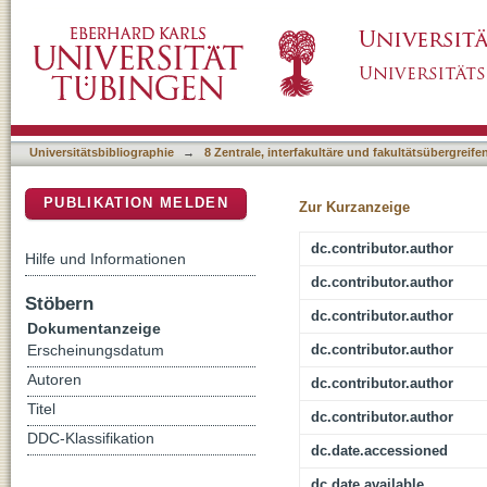
Coupling of hippocampal theta and ripples wi
DSpace Repositorium (Manakin basiert)
Universitätsbibliographie
→
8 Zentrale, interfakultäre und fakultätsübergreif
PUBLIKATION MELDEN
Zur Kurzanzeige
dc.contributor.author
Hilfe und Informationen
dc.contributor.author
Stöbern
dc.contributor.author
Dokumentanzeige
dc.contributor.author
Erscheinungsdatum
Autoren
dc.contributor.author
Titel
dc.contributor.author
DDC-Klassifikation
dc.date.accessioned
dc.date.available