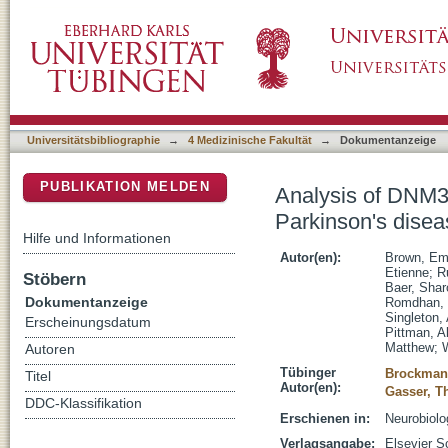
Analysis of DNM3 and VAMP4 as genetic mod
DSpace Repositorium (Manakin basiert)
Universitätsbibliographie
→
4 Medizinische Fakultät
→
Dokumentanzeige
PUBLIKATION MELDEN
Analysis of DNM3
Parkinson's disea
Hilfe und Informationen
Autor(en):
Brown, Em
Etienne
;
R
Stöbern
Baer, Shar
Dokumentanzeige
Romdhan,
Singleton,
Erscheinungsdatum
Pittman, A
Matthew
;
Autoren
Tübinger
Brockmann
Titel
Autor(en):
Gasser, 
DDC-Klassifikation
Erschienen in:
Neurobiolo
Verlagsangabe:
Elsevier S