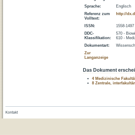
Sprache:
Englisch
Referenz zum
http://dx.
Volltext:
ISSN:
1558-1497
DDC-
570 - Biow
Klassifikation:
610 - Medi
Dokumentart:
Wissenscha
Zur
Langanzeige
Das Dokument erschein
4 Medizinische Fakultä
8 Zentrale, interfakult
Kontakt