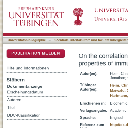
On the correlation of cereblon binding, fluori
DSpace Repositorium (Manakin basiert)
immunomodulatory drugs
Universitätsbibliographie
→
8 Zentrale, interfakultäre und fakultätsübergreif
PUBLIKATION MELDEN
On the correlation
properties of im
Hilfe und Informationen
Autor(en):
Heim, Chri
Jonathan
;
Stöbern
Tübinger
Heim, Chr
Dokumentanzeige
Autor(en):
Maiwald,
Erscheinungsdatum
Hartmann
Autoren
Erschienen in:
Biochemica
Titel
Verlagsangabe:
Academic P
DDC-Klassifikation
Sprache:
Englisch
Referenz zum
http://dx.