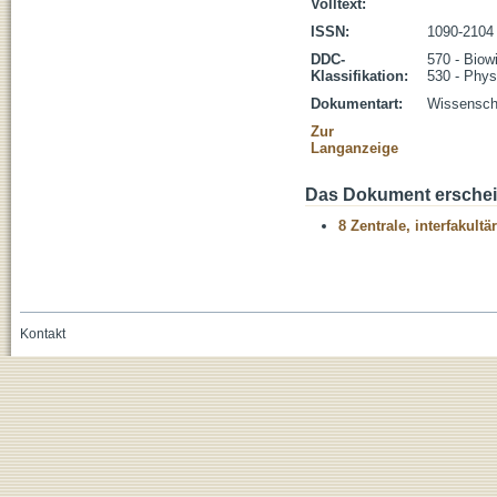
Volltext:
ISSN:
1090-2104
DDC-
570 - Biow
Klassifikation:
530 - Phys
Dokumentart:
Wissenscha
Zur
Langanzeige
Das Dokument erschein
8 Zentrale, interfakult
Kontakt