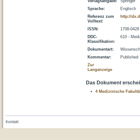
Verlagsangabe:
Springer
Sprache:
Englisch
Referenz zum
http://dx.
Volltext:
ISSN:
1708-0428
DDC-
610 - Medi
Klassifikation:
Dokumentart:
Wissenscha
Kommentar:
Published:
Zur
Langanzeige
Das Dokument erschein
4 Medizinische Fakultä
Kontakt