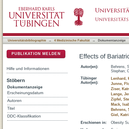
Effects of Bariatric Surgery on Depression: 
DSpace Repositorium (Manakin basiert)
Universitätsbibliographie
→
4 Medizinische Fakultät
→
Dokumentanzeige
PUBLIKATION MELDEN
Effects of Bariat
Autor(en):
Behrens, 
Hilfe und Informationen
Stephan
;
G
Tübinger
Lenhard, 
Stöbern
Autor(en):
Junne, Fl
Dokumentanzeige
Ziser, Kat
Erscheinungsdatum
Lange, Je
Zipfel, St
Autoren
Mack, Isab
Titel
Behrens,
Giel, Katr
DDC-Klassifikation
Erschienen in:
Obesity Su