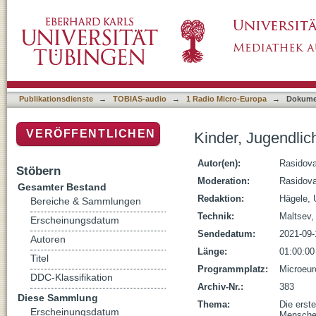
Kinder, Jugendliche und die Pandemie (Teil I
Publikationsdienste
→
TOBIAS-audio
→
1 Radio Micro-Europa
→
Dokume
VERÖFFENTLICHEN
Kinder, Jugendlic
Autor(en):
Rasidova
Stöbern
Moderation:
Rasidova
Gesamter Bestand
Redaktion:
Hägele, 
Bereiche & Sammlungen
Technik:
Maltsev,
Erscheinungsdatum
Sendedatum:
2021-09-
Autoren
Länge:
01:00:00
Titel
Programmplatz:
Microeur
DDC-Klassifikation
Archiv-Nr.:
383
Diese Sammlung
Thema:
Die erste
Erscheinungsdatum
Menschen 