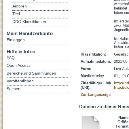
wirtschaf
Autoren
befindet
leben ein
Titel
Im erste
DDC-Klassifikation
zwei Müt
Jugendlic
Mein Benutzerkonto
Im Rahme
Einloggen
Auswirku
liefert s
Hilfe & Infos
Klassifikation:
Gesellsc
FAQ
Aufnahmedatum:
2021-08-
Open Access
Form:
Live-Auf
Bereiche und Sammlungen
Musikstücke:
01 „It´s
Veröffentlichen
Zitierfähiger Link
http://h
(URI):
http://d
Suchen
Zur Langanzeige
Dateien zu dieser Res
Name
Größe
Format