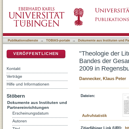
"Theologie der Liturgie" : Symposium zum 
DSpace Repositorium (Manakin basiert)
Schriften Joseph Ratzingers am 28. März 2
Publikationsdienste
→
TOBIAS-portale
→
Dokumente aus Instituten und Pa
"Theologie der Li
VERÖFFENTLICHEN
Bandes der Gesam
2009 in Regensb
Kontakt
Verträge
Dannecker, Klaus Peter
Hilfe und Informationen
Stöbern
Dateien:
Dokumente aus Instituten und
Partnereinrichtungen
Erscheinungsdatum
Aufrufstatistik
Autoren
Zitierfähiger Link (URI):
ht
Titel