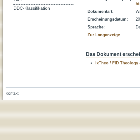
ht
DDC-Klassifikation
Dokumentart:
Wi
Erscheinungsdatum:
20
Sprache:
De
Zur Langanzeige
Das Dokument erschein
IxTheo / FID Theology 
Kontakt