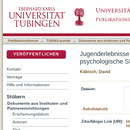
Jugenderlebnisse und religiöse Entwicklung
DSpace Repositorium (Manakin basiert)
1926
Publikationsdienste
→
TOBIAS-portale
→
Dokumente aus Instituten und Pa
Jugenderlebnisse 
VERÖFFENTLICHEN
psychologische S
Kontakt
Käbisch, David
Verträge
Hilfe und Informationen
Dateien:
Stöbern
Dokumente aus Instituten und
Partnereinrichtungen
Aufrufstatistik
Erscheinungsdatum
Zitierfähiger Link (URI):
ht
Autoren
ht
Titel