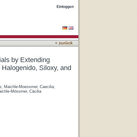
pentadienyl) Scaffolds
Einloggen
« zurück
als by Extending
l Halogenido, Siloxy, and
s
;
Maichle-Moessmer, Caecilia
;
ichle-Mössmer, Cäcilia