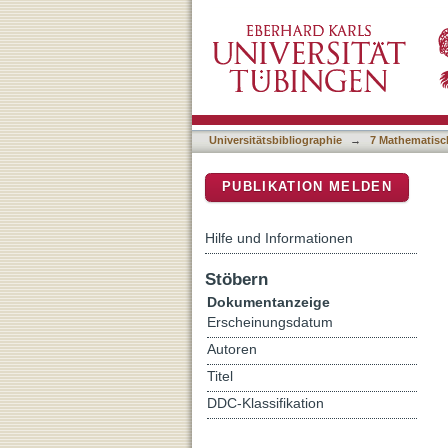
Tuning Organocerium Elect
DSpace Repositorium (Manakin b
with Terminal Halogenido,
Universitätsbibliographie
→
7 Mathematisc
PUBLIKATION MELDEN
Hilfe und Informationen
Stöbern
Dokumentanzeige
Erscheinungsdatum
Autoren
Titel
DDC-Klassifikation