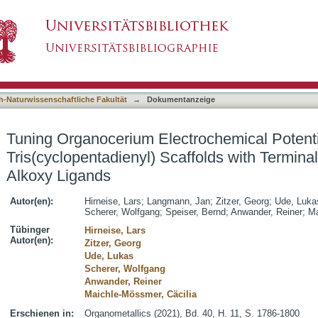
rochemical Potentials by Extending Tris(cyclo
asiert)
 Siloxy, and Alkoxy Ligands
h-Naturwissenschaftliche Fakultät
→
Dokumentanzeige
Tuning Organocerium Electrochemical Potenti
Tris(cyclopentadienyl) Scaffolds with Termina
Alkoxy Ligands
Autor(en):
Hirneise, Lars
;
Langmann, Jan
;
Zitzer, Georg
;
Ude, Luka
Scherer, Wolfgang
;
Speiser, Bernd
;
Anwander, Reiner
;
Ma
Tübinger
Hirneise, Lars
Autor(en):
Zitzer, Georg
Ude, Lukas
Scherer, Wolfgang
Anwander, Reiner
Maichle-Mössmer, Cäcilia
Erschienen in:
Organometallics (2021), Bd. 40, H. 11, S. 1786-1800