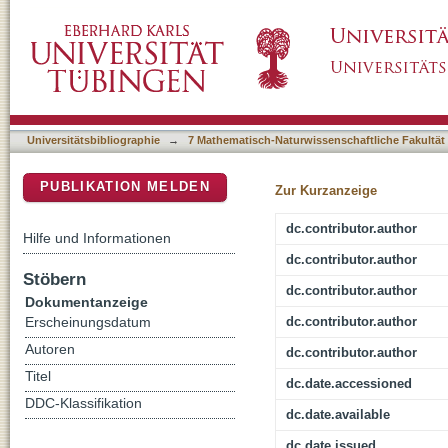
Challenging control over emotions in borderl
DSpace Repositorium (Manakin basiert)
Universitätsbibliographie
→
7 Mathematisch-Naturwissenschaftliche Fakultät
PUBLIKATION MELDEN
Zur Kurzanzeige
dc.contributor.author
Hilfe und Informationen
dc.contributor.author
Stöbern
dc.contributor.author
Dokumentanzeige
dc.contributor.author
Erscheinungsdatum
Autoren
dc.contributor.author
Titel
dc.date.accessioned
DDC-Klassifikation
dc.date.available
dc.date.issued