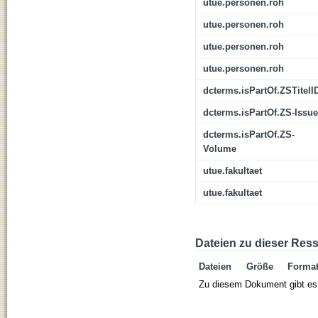
utue.personen.roh
utue.personen.roh
utue.personen.roh
utue.personen.roh
dcterms.isPartOf.ZSTitelI
dcterms.isPartOf.ZS-Issue
dcterms.isPartOf.ZS-
Volume
utue.fakultaet
utue.fakultaet
Dateien zu dieser Res
Dateien
Größe
Forma
Zu diesem Dokument gibt es 