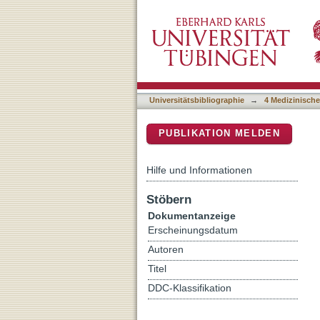
Blinatumomab in Pediatri
DSpace Repositorium (Manakin b
Systematic Review)
Universitätsbibliographie
→
4 Medizinische
PUBLIKATION MELDEN
Hilfe und Informationen
Stöbern
Dokumentanzeige
Erscheinungsdatum
Autoren
Titel
DDC-Klassifikation