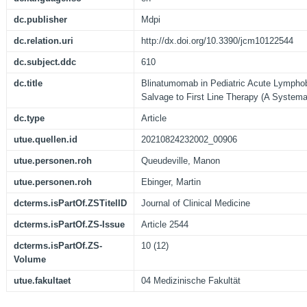
dc.publisher
Mdpi
dc.relation.uri
http://dx.doi.org/10.3390/jcm10122544
dc.subject.ddc
610
dc.title
Blinatumomab in Pediatric Acute Lympho
Salvage to First Line Therapy (A Systema
dc.type
Article
utue.quellen.id
20210824232002_00906
utue.personen.roh
Queudeville, Manon
utue.personen.roh
Ebinger, Martin
dcterms.isPartOf.ZSTitelID
Journal of Clinical Medicine
dcterms.isPartOf.ZS-Issue
Article 2544
dcterms.isPartOf.ZS-
10 (12)
Volume
utue.fakultaet
04 Medizinische Fakultät