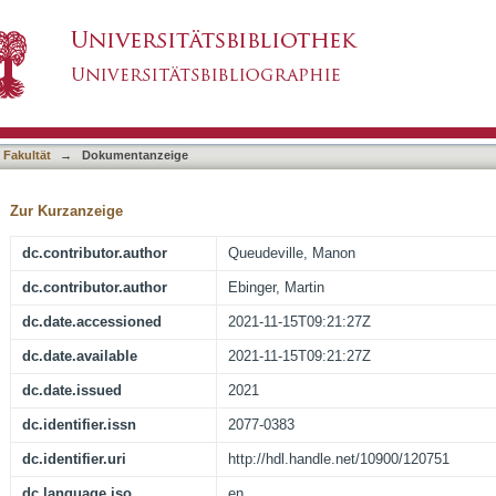
c Acute Lymphoblastic Leukemia-From Salvage t
asiert)
 Fakultät
→
Dokumentanzeige
Zur Kurzanzeige
dc.contributor.author
Queudeville, Manon
dc.contributor.author
Ebinger, Martin
dc.date.accessioned
2021-11-15T09:21:27Z
dc.date.available
2021-11-15T09:21:27Z
dc.date.issued
2021
dc.identifier.issn
2077-0383
dc.identifier.uri
http://hdl.handle.net/10900/120751
dc.language.iso
en