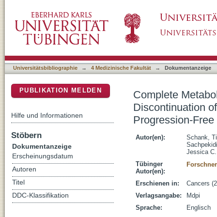
Complete Metabolic Response in FDG-PET-C
DSpace Repositorium (Manakin basiert)
Checkpoint Inhibitors Correlates with Long P
Universitätsbibliographie
→
4 Medizinische Fakultät
→
Dokumentanzeige
PUBLIKATION MELDEN
Complete Metabo
Discontinuation o
Hilfe und Informationen
Progression-Free 
Stöbern
Autor(en):
Schank, T
Sachpekidi
Dokumentanzeige
Jessica C.
Erscheinungsdatum
Tübinger
Forschner
Autoren
Autor(en):
Titel
Erschienen in:
Cancers (2
DDC-Klassifikation
Verlagsangabe:
Mdpi
Sprache:
Englisch