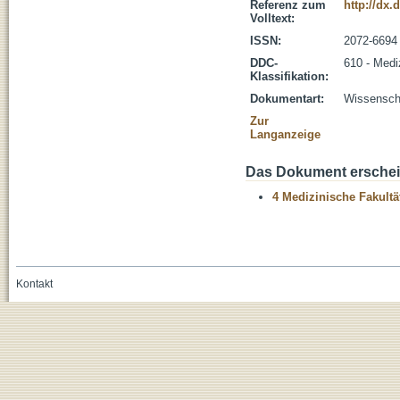
Referenz zum
http://dx.
Volltext:
ISSN:
2072-6694
DDC-
610 - Medi
Klassifikation:
Dokumentart:
Wissenscha
Zur
Langanzeige
Das Dokument erschein
4 Medizinische Fakultä
Kontakt