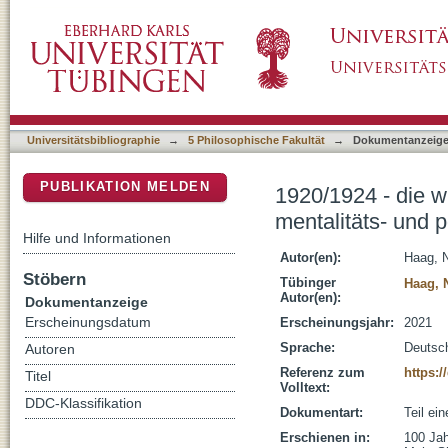
1920/1924 - die württembergische Kirchenverf
DSpace Repositorium (Manakin basiert)
politikgeschichtlicher Perspektive
Universitätsbibliographie
→
5 Philosophische Fakultät
→
Dokumentanzeig
PUBLIKATION MELDEN
1920/1924 - die w
mentalitäts- und p
Hilfe und Informationen
Autor(en):
Haag, N
Stöbern
Tübinger
Haag, 
Autor(en):
Dokumentanzeige
Erscheinungsdatum
Erscheinungsjahr:
2021
Sprache:
Deutsc
Autoren
Referenz zum
https:/
Titel
Volltext:
DDC-Klassifikation
Dokumentart:
Teil ei
Erschienen in:
100 Jah